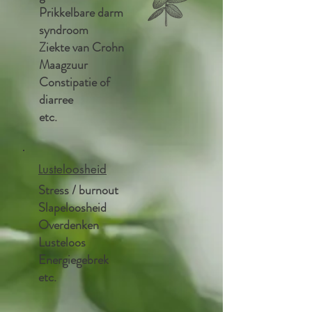
Prikkelbare darm
syndroom
Ziekte van Crohn
Maagzuur
Constipatie of
diarree
etc.
Lusteloosheid
Stress / burnout
Slapeloosheid
Overdenken
Lusteloos
Energiegebrek
etc.