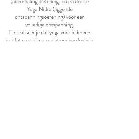
(ademhalingsoefening) en een korte
Yoga Nidra (liggende
ontspanningsoefening) voor een
volledige ontspanning.
En realiseer je dat yoga voor iedereen
is. Het gaat bij yoga niet om hoe lenig je
bent maar om hoe goed je naar je eigen
lichaam kunt luisteren.
Yoga is de reis van jezelf,
door jezelf, naar jezelf.
Lees meer :)