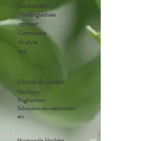
niet kunt eten
Voedingsadvies
op maat
Constitutie
Analyse
etc.
Lichamelijke klachten
Hoofdpijn
Rugklachten
Schouders en nekklachten
etc.
Hormonale klachten