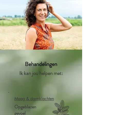
Behandelingen
Ik kan jou helpen met:
Maag & darmklachten
Opgeblazen
gevoel