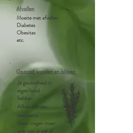
Afvallen
Moeite met afvallen
Diabetes
Obesitas
etc.
Gezond worden en blijven
J
e gezondheid in
eigen hand
hebben​
Afbouwen van
medicatie
Geen vragen meer
over wat je wel of