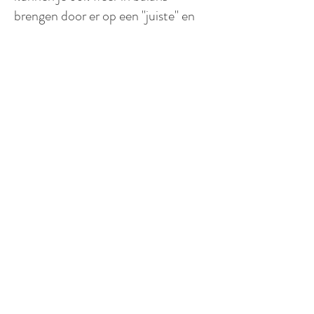
brengen door er op een "juiste" en
bewuste manier mee om te gaan.
Dit begint met een uitgebreid
consult. Naar aanleiding van dit
consult kunnen we jouw
authentieke Dosha achterhalen.
Met deze guideline kijken we naar
een aan jou aangepast stappenplan
dat kan bestaan uit voedingsadvies,
leefstijladvies, ontspannings- en
bewegingstechnieken en eventueel
massagebehandelingen met de
aangewezen oliën en kruiden.
Maar ook als je gezond bent en